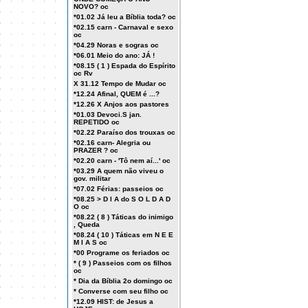
NOVO? oc
*01.02 Já leu a Bíblia toda? oc
*02.15 carn - Carnaval e sexo
oc
*04.29 Noras e sogras oc
*06.01 Meio do ano: JÁ !
*08.15 ( 1 ) Espada do Espírito
oc Rv
X 31.12 Tempo de Mudar oc
*12.24 Afinal, QUEM é ...?
*12.26 X Anjos aos pastores
*01.03 Devoci.S jan.
REPETIDO oc
*02.22 Paraíso dos trouxas oc
*02.16 carn- Alegria ou
PRAZER ? oc
*02.20 carn - 'Tô nem aí...' oc
*03.29 A quem não viveu o
gov. militar
*07.02 Férias: passeios oc
*08.25 > D I A do S O L D A D
O oc
*08.22 ( 8 ) Táticas do inimigo
, Queda
*08.24 ( 10 ) Táticas em N E E
M I A S oc
*00 Programe os feriados oc
* ( 9 ) Passeios com os filhos
oc
* Dia da Bíblia 2o domingo oc
* Converse com seu filho oc
*12.09 HIST: de Jesus a