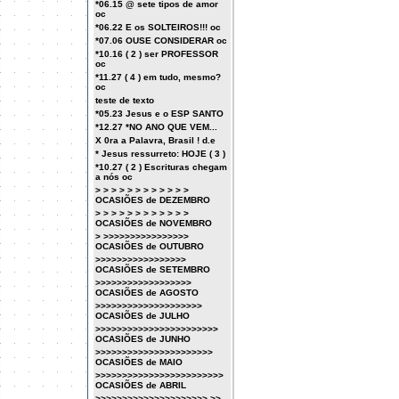
*06.15 @ sete tipos de amor
oc
*06.22 E os SOLTEIROS!!! oc
*07.06 OUSE CONSIDERAR oc
*10.16 ( 2 ) ser PROFESSOR
oc
*11.27 ( 4 ) em tudo, mesmo?
oc
teste de texto
*05.23 Jesus e o ESP SANTO
*12.27 *NO ANO QUE VEM...
X 0ra a Palavra, Brasil ! d.e
* Jesus ressurreto: HOJE ( 3 )
*10.27 ( 2 ) Escrituras chegam
a nós oc
> > > > > > > > > > > >
OCASIÕES de DEZEMBRO
> > > > > > > > > > > >
OCASIÕES de NOVEMBRO
> >>>>>>>>>>>>>>>>
OCASIÕES de OUTUBRO
>>>>>>>>>>>>>>>>>
OCASIÕES de SETEMBRO
>>>>>>>>>>>>>>>>>>
OCASIÕES de AGOSTO
>>>>>>>>>>>>>>>>>>>>
OCASIÕES de JULHO
>>>>>>>>>>>>>>>>>>>>>>>
OCASIÕES de JUNHO
>>>>>>>>>>>>>>>>>>>>>>
OCASIÕES de MAIO
>>>>>>>>>>>>>>>>>>>>>>>>
OCASIÕES de ABRIL
>>>>>>>>>>>>>>>>>>>>> >>