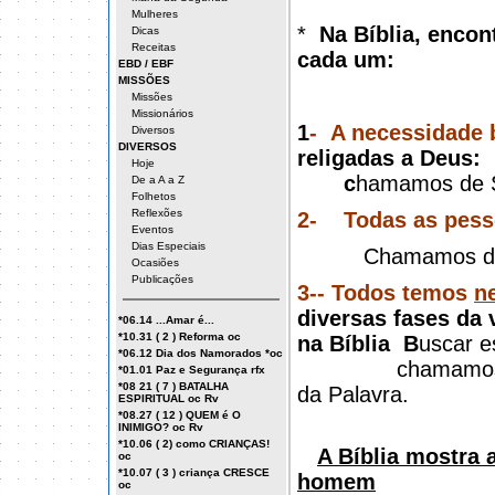
Mulheres
*
Na Bíblia, encon
Dicas
Receitas
cada um:
EBD / EBF
MISSÕES
Missões
Missionários
1
-
A necessidade 
Diversos
DIVERSOS
religadas a Deus:
Hoje
c
hamamos de
De a A a Z
Folhetos
Reflexões
2-
Todas as pess
Eventos
Dias Especiais
Chamamos d
Ocasiões
Publicações
3--
Todos temos
n
diversas fases da 
*06.14 ...Amar é...
*10.31 ( 2 ) Reforma oc
na Bíblia
B
uscar e
*06.12 Dia dos Namorados *oc
chamamo
*01.01 Paz e Segurança rfx
*08 21 ( 7 ) BATALHA
da Palavra.
ESPIRITUAL oc Rv
*08.27 ( 12 ) QUEM é O
INIMIGO? oc Rv
*10.06 ( 2) como CRIANÇAS!
A Bíblia mostra 
oc
*10.07 ( 3 ) criança CRESCE
homem
oc