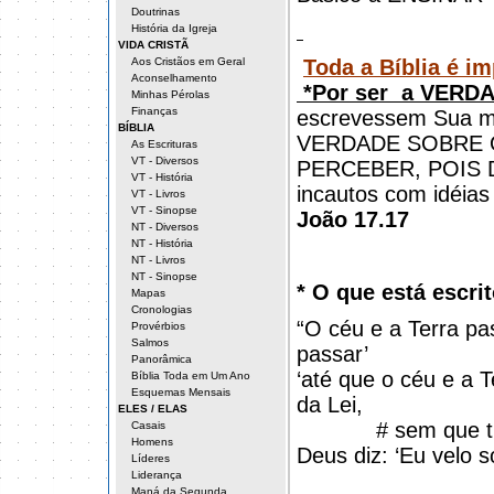
Doutrinas
História da Igreja
VIDA CRISTÃ
Aos Cristãos em Geral
Toda a Bíblia é i
Aconselhamento
*Por ser
a VERDA
Minhas Pérolas
Finanças
escrevessem Sua m
BÍBLIA
VERDADE SOBRE 
As Escrituras
VT - Diversos
PERCEBER, POIS De
VT - História
incautos com idéias
VT - Livros
VT - Sinopse
João 17.17
NT - Diversos
NT - História
NT - Livros
NT - Sinopse
* O que está escri
Mapas
Cronologias
“O céu e a Terra p
Provérbios
Salmos
passar’
Panorâmica
‘até que o céu e a T
Bíblia Toda em Um Ano
Esquemas Mensais
da Lei,
ELES / ELAS
# sem que t
Casais
Homens
Deus diz: ‘Eu velo 
Líderes
Liderança
Maná da Segunda