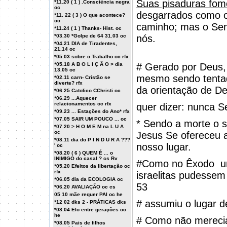
Suas pisaduras fom
*11.20 ( 1 ) .Consciência negra
oc
desgarrados como o
*11. 22 ( 3 ) O que acontece?
oc
caminho; mas o Senh
*11.24 ( 1 ) Thanks- Hist. oc
*03.30 *Golpe de 64 31.03 oc
nós.
*04.21 DIA de Tiradentes,
21.14 oc
*05.03 sobre o Trabalho oc rfx
*05.18 A B O L I Ç Ã O > dia
# Gerado por Deus,
13.05 oc
mesmo sendo tentad
*02.11 carn- Cristão se
diverte? rfx
da orientação de D
*06.25 Catolico CChristi oc
*06.29 ...Aquecer
relacionamentos oc rfx
quer dizer: nunca 
*09.23 ... Estações do Ano* rfx
*07.05 SAIR UM POUCO ... oc
* Sendo a morte o s
*07.20 > H O M E M na L U A
oc
Jesus Se ofereceu 
*08.11 dia do P I N D U R A ???
nosso lugar.
' oc
*08.20 ( 6 ) QUEM É ... o
INIMIGO do casal ? cs Rv
#Como no Êxodo
*05.20 Efeitos da libertação oc
rfx
israelitas pudessem
*06.05 dia da ECOLOGIA oc
53
*06.20 AVALIAÇÃO oc cs
05 10 mãe requer PAI oc he
# assumiu o lugar
d
*12 02 dks 2 - PRÁTICAS dks
*08.04 Elo entre gerações oc
he
# Como não merecia
*08.05 Pais de filhos