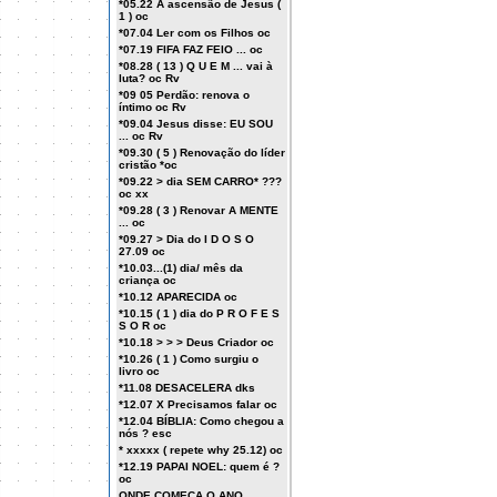
*05.22 A ascensão de Jesus (
1 ) oc
*07.04 Ler com os Filhos oc
*07.19 FIFA FAZ FEIO ... oc
*08.28 ( 13 ) Q U E M ... vai à
luta? oc Rv
*09 05 Perdão: renova o
íntimo oc Rv
*09.04 Jesus disse: EU SOU
... oc Rv
*09.30 ( 5 ) Renovação do líder
cristão *oc
*09.22 > dia SEM CARRO* ???
oc xx
*09.28 ( 3 ) Renovar A MENTE
... oc
*09.27 > Dia do I D O S O
27.09 oc
*10.03...(1) dia/ mês da
criança oc
*10.12 APARECIDA oc
*10.15 ( 1 ) dia do P R O F E S
S O R oc
*10.18 > > > Deus Criador oc
*10.26 ( 1 ) Como surgiu o
livro oc
*11.08 DESACELERA dks
*12.07 X Precisamos falar oc
*12.04 BÍBLIA: Como chegou a
nós ? esc
* xxxxx ( repete why 25.12) oc
*12.19 PAPAI NOEL: quem é ?
oc
ONDE COMEÇA O ANO