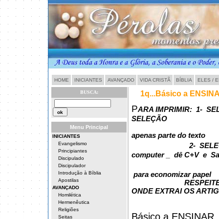
HOME
INICIANTES
AVANÇADO
VIDA CRISTÃ
BÍBLIA
ELES / 
BUSCA:
1q...Básico a ENSIN
P
ARA IMPRIMIR: 1- SE
SELEÇÃO
> para impri
Menu Principal
apenas parte do texto
INICIANTES
Evangelismo
2- SELE
Principiantes
computer _ dê C+V e Sa
Discipulado
Discipulador
Introdução à Bíblia
para economizar papel
Apostilas
RESPEITE OS DIRE
AVANÇADO
ONDE EXTRAI OS ARTI
Homilética
Hermenêutica
Religiões
Básico a ENSINAR
Seitas