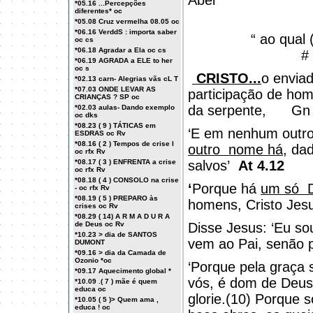
Abel’
*05.16 ...Percepções
diferentes* oc
*05.08 Cruz vermelha 08.05 oc
*06.16 VerddS : importa saber
“ ao qual
oc cs
*06.18 Agradar a Ela oc cs
#
*06.19 AGRADA a ELE to her
oc s
CRISTO...
o envia
*02.13 carn- Alegrias vãs cL T
*07.03 ONDE LEVAR AS
participação de hom
CRIANÇAS ? SP oc
da serpente,
Gn 
*02.03 aulas- Dando exemplo
oc dks
*08.23 ( 9 ) TÁTICAS em
‘E em nenhum outro
ESDRAS oc Rv
*08.16 ( 2 ) Tempos de crise I
outro
nome há
, da
oc rfx Rv
*08.17 ( 3 ) ENFRENTA a crise
salvos’
At 4.12
oc rfx Rv
*08.18 ( 4 ) CONSOLO na crise
‘
Porque há
um só
- oc rfx Rv
*08.19 ( 5 ) PREPARO às
homens, Cristo Jes
crises oc Rv
*08.29 ( 14) A R M A D U R A
de Deus oc Rv
Disse Jesus: ‘Eu so
*10.23 > dia de SANTOS
vem ao Pai, senão 
DUMONT
*09.16 > dia da Camada de
Ozonio *oc
‘Porque pela graça 
*09.17 Aquecimento global *
vós, é dom de Deus
*10.09 .( 7 ) mãe é quem
educa oc
glorie.(10) Porque 
*10.05 ( 5 )> Quem ama ,
educa ! oc