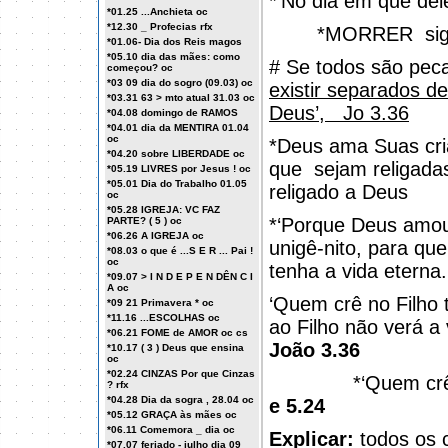
*‘No dia em que de
*01.25 ...Anchieta oc
*12.30 _ Profecias rfx
*MORRER signi
*01.06- Dia dos Reis magos
*05.10 dia das mães: como
# Se todos são pec
começou? oc
*03 09 dia do sogro (09.03) oc
existir separados de
*03.31 63 > mto atual 31.03 oc
Deus’,
Jo 3.36
*04.08 domingo de RAMOS
*04.01 dia da MENTIRA 01.04
oc
*Deus ama Suas cri
*04.20 sobre LIBERDADE oc
que
sejam religada
*05.19 LIVRES por Jesus ! oc
*05.01 Dia do Trabalho 01.05
religado a Deus
oc
*05.28 IGREJA: VC FAZ
*‘Porque Deus amo
PARTE? ( 5 ) oc
*06.26 A IGREJA oc
unigê-nito, para qu
*08.03 o que é ...S E R ... Pai !
oc
tenha a vida eterna.
*09.07 > I N D E P E N DÊN C I
A oc
‘Quem crê no Filho 
*09 21 Primavera * oc
*11.16 ...ESCOLHAS oc
ao Filho não verá a
*06.21 FOME de AMOR oc cs
João 3.36
*10.17 ( 3 ) Deus que ensina
oc
*02.24 CINZAS Por que Cinzas
*‘Quem crê em Mi
? rfx
*04.28 Dia da sogra , 28.04 oc
e 5.24
*05.12 GRAÇA às mães oc
*06.11 Comemora _ dia oc
Explicar:
todos os c
*07.07 feriado - julho dia 09