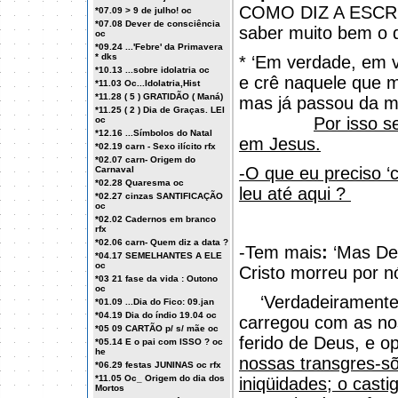
COMO DIZ A ESCRITU
*07.09 > 9 de julho! oc
*07.08 Dever de consciência
saber muito bem o q
oc
*09.24 ...'Febre' da Primavera
* dks
* ‘Em verdade, em 
*10.13 ...sobre idolatria oc
e crê naquele que m
*11.03 Oc...Idolatria,Hist
*11.28 ( 5 ) GRATIDÃO ( Maná)
mas já passou da mo
*11.25 ( 2 ) Dia de Graças. LEI
Por isso se
oc
*12.16 ...Símbolos do Natal
em Jesus.
*02.19 carn - Sexo ilícito rfx
*02.07 carn- Origem do
-O que eu preciso ‘c
Carnaval
*02.28 Quaresma oc
leu até aqui ?
*02.27 cinzas SANTIFICAÇÃO
oc
*02.02 Cadernos em branco
rfx
*02.06 carn- Quem diz a data ?
-Tem mais
:
‘Mas De
*04.17 SEMELHANTES A ELE
oc
Cristo morreu por n
*03 21 fase da vida : Outono
oc
‘Verdadeiramente
*01.09 ...Dia do Fico: 09.jan
*04.19 Dia do índio 19.04 oc
carregou com as nos
*05 09 CARTÃO p/ s/ mãe oc
ferido de Deus, e o
*05.14 E o pai com ISSO ? oc
he
nossas transgres-s
*06.29 festas JUNINAS oc rfx
*11.05 Oc_ Origem do dia dos
iniqüidades; o casti
Mortos