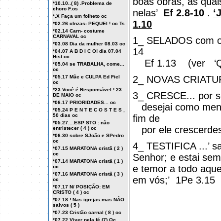
boas obras, as qua
*10.10..( 8) .Problema de
choro F.os
nelas’
Ef 2.8-10
.
‘
*.X Faça um folheto oc
1.10
*02.26 cInzas- PEQUEI ! oc Ts
*02.14 Carn- costume
CARNAVAL oc
1_ SELADOS com 
*03.08 Dia da mulher 08.03 oc
14
*04.07 A B D I C O! dia 07.04
Hist oc
Ef 1.13
(ver
‘
*05.04 se TRABALHA, come...
oc
*05.17 Mãe e CULPA Ed Fiel
2_ NOVAS CRIATUR
oc
*23 Você é Responsável ! 23
3_ CRESCE... por se
DE MAIO oc
*06.17 PRIORIDADES... oc
desejai como men
*05.24 P E N T E C O S T E S ,
50 dias oc
fim de
*05.27....ESP STO : não
por ele crescerde
entristecer ( 4 ) oc
*06.30 sobre SJoão e SPedro
oc
4_ TESTIFICA ...’ s
*07.15 MARATONA cristã ( 2 )
oc
Senhor; e estai se
*07.14 MARATONA cristã ( 1 )
e temor a todo aque
oc
*07.16 MARATONA cristã ( 3 )
em vós;’
1Pe 3.15
oc
*07.17 N/ POSIÇÃO: EM
CRISTO ( 4 ) oc
*07.18 ! Nas igrejas mas NÂO
salvos ( 5 )
*07.23 Cristão carnal ( 8 ) oc
*07.22 Viver pela fé (7) Oc