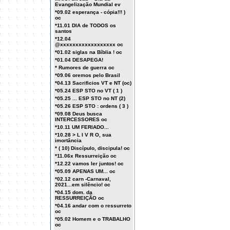
Evangelização Mundial ev
*09.02 esperança - cópia!!! )
oc
*11.01 DIA de TODOS os
santos
*12.04
@xxxxxxxxxxxxxxxxxx oc
*01.02 siglas na Bíblia ! oc
*01.04 DESAPEGA!
* Rumores de guerra oc
*09.06 oremos pelo Brasil
*04.13 Sacrificios VT e NT (oc)
*05.24 ESP STO no VT ( 1 )
*05.25 ... ESP STO no NT (2)
*05.26 ESP STO : ordens ( 3 )
*09.08 Deus busca
INTERCESSORES oc
*10.11 UM FERIADO...
*10.28 > L I V R O, sua
imortância
* ( 10) Discípulo, discipula! oc
*11.06x Ressurreição oc
*12.22 vamos ler juntos! oc
*05.09 APENAS UM... oc
*02.12 carn -Carnaval,
2021...em silêncio! oc
*04.15 dom. da
RESSURREIÇÃO oc
*04.16 andar com o ressurreto
oc
*05.02 Homem e o TRABALHO
oc