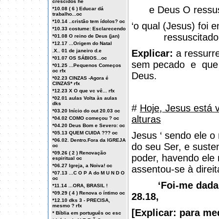
crescidos he
e Deus O ressus
*10.08 ( 6 ) Educar dá
trabalho...oc
*10.14 ..cristão tem ídolos? oc
‘o qual (Jesus) foi
*10.33 costume: Esclarecendo
ressuscitado 
*01.08 O reino de Deus (jan)
*12.17 ...Origem do Natal
.X.. 01 de janeiro d.e
Explicar:
a ressurre
*01.07 OS SÁBIOS...oc
sem pecado
e
que
*01.25 ...Pequenos Começos
oc rfx
Deus.
*02.23 CINZAS -Agora é
CINZAS* rfx
*12.23 X O que vc vê... rfx
*02.01 aulas Volta às aulas
dks
#
Hoje, Jesus está 
*03.20 Início do out 20.03 oc
alturas
*04.02 COMO começou ? oc
*04.20 Deus Bom e Severo: oc
*05.13 QUEM CUIDA ??? oc
Jesus ‘ sendo ele o
*06.02. Dentro.Fora da IGREJA
do seu Ser, e suste
oc
*09.26 ( 2 ) Renovação
poder, havendo ele 
espiritual oc
*06.27 Igreja, a Noiva! oc
assentou-se à direit
*07.13 ...C O P A do M U N D O
oc
‘Foi-me dada 
*11.14 ...ORA, BRASIL !
*09.29 ( 4 ) Renova o íntimo oc
28.18,
*12.10 dks 3 - PRECISA,
mesmo ? rfx
[Explicar: para me
* Bíblia em português oc esc