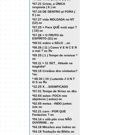
*07.21 Cristo, a ÚNICA
resposta ( 6 ) oc
*07.24 DE DENTRO p/ FORA (
9 ) oc
*07.27 vida MOLDADA no NT
(12) oc
*07.25 > Para QUÊ está aqui ?
( 10) oc
*07.26 > O FRUTO do
ESPÍRITO (11) oc
*08.01 sobre o SELO ...oc
*08.26 ( 11 ) Como V E N C E R
o mal ? oc Rv
*09 25 ( 1 ) Tempo de renovar *
oc
*09.11 > 11 SET_ Atitude na
tragédia*
*09.19 Cristãos têm símbolos?
*oc
* 08.30 ( 15 ) Lutando J U N T
O S oc Rv
*12.25 X ...SIGNIFICADO
*07.01 Tempo de férias oc dks
*02.04 aulas- FOCA nos
objetivos ( aulas) oc
*02.05 metas - INDO juntos
ixts oc
*02.21 carn - POR QUE
Fantasias ? oc
*04.14 x sáb pós cruz NÃO
OUVIRAM... oc
*04.18 Missões aos índios oc
*04.18 Tradução da Bíblia oc