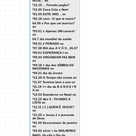
HOJE... oc
*12.15 ... Feriado pagão?
*12.20 Coca Cola e Noel
*01.05 ESTE ANO... oc
*02.18 carn - O que te move?
04.09 x Por que um burrico?
oc
*03.01 x Apenas UM caracol '
oc
04.7 dia mundial da saúde
*05.01 é FERIADO oc
*07.28 DIA dos A V Ó S , 26.07
*09.01 ESPERANÇA I oc
*09.03 ORGANIZAR FAZ BEM
oc
*09.18 > dia dos SÍMBOLOS
NACIONAIS oc
*09.21 dia da árvore
*12.28 O Tempo não existe oc
*11.07 Termine bem o ano oc
*11.19 >> dia da B A N D E I R
A oc
*12.03 Doando-se no Natal oc
*12.15 dks 5 - TICANDO A
LISTA oc
*12.11 ( 1 ) QUEM É JESUS?
oc
*12.25 x Jesus é o presente
de Deus
*01.00 Devocionais de janeiro
oc
*03.02 série > às MULHERES
MAIO: últ sáb > Dia da