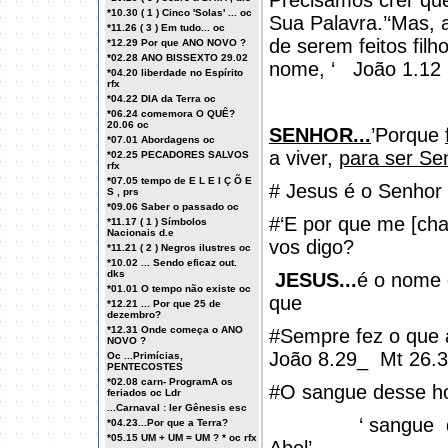
Precisamos crer q
*10.30 ( 1 ) Cinco 'Solas' ... oc
Sua Palavra.’‘Mas, 
*11.26 ( 3 ) Em tudo... oc
de serem feitos fil
*12.29 Por que ANO NOVO ?
*02.28 ANO BISSEXTO 29.02
nome, ‘
João 1.12
*04.20 liberdade no Espírito
rfx
*04.22 DIA da Terra oc
*06.24 comemora O QUÊ?
20.06 oc
SENHOR...
’Porque
*07.01 Abordagens oc
a viver,
para ser Se
*02.25 PECADORES SALVOS
rfx
*07.05 tempo de E L E I Ç Õ E
# Jesus é o Senhor
S , prs
*09.06 Saber o passado oc
#‘E por que me [cha
*11.17 ( 1 ) Símbolos
Nacionais d.e
vos digo?
*11.21 ( 2 ) Negros ilustres oc
*10.02 ... Sendo eficaz out.
dks
JESUS...
é o nome 
*01.01 O tempo não existe oc
que
*12.21 ... Por que 25 de
dezembro?
*12.31 Onde começa o ANO
#Sempre fez o que 
NOVO ?
João 8.29_
Mt 26.
Oc ...Primícias,
PENTECOSTES
*02.08 carn- ProgramA os
#O sangue desse ho
feriados oc Ldr
...Carnaval : ler Gênesis esc
‘ sangue
*04.23...Por que a Terra?
*05.15 UM + UM = UM ? * oc rfx