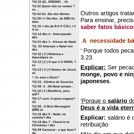
*10.16 (4) ..ENSINA! .. rfx
*11.02 Quem são os santos ?
oc...
Outros artigos tra
*11.04 Oc..Dia dos Mortos
*11.09 >> Dia Nac. da EBD 2o
Para ensinar, preci
dom.
saber fatos básico
*11.15 > dia da R E P Ú B L I C
A oc
*12.14 dks 4 - Antecipando
dks
A
necessidade b
*12.01 dks 1 - frisson de Natal
*11. 23 Antecipe o Natal nov
‘ Porque todos peca
dks
*10 32 ( 3 ) Reforma e
3.23
Apocalipse oc
*12.12 ( 2 ) O que é O NATAL ?
oc
Explicar:
Ser pecad
*12.13 ( 3 ) X Nomes de Jeová
monge, povo e nin
oc
*..Vc ama a Deus?
japoneses
.
*12.22...Cântico de Zacarias
*12.08 .X ..Há Natal porque...
*11.18 ( 2 ) Bandeira, para
quê?
*02.17 carn- A quem engana?
‘Porque o
salário
do
rfx
Deus é a vida eter
*12.06...X Bela Mensagem
(IBR) oc
*12.16 dks 6 - Natal, na
Explicar:
salário é 
cozinha? dks
*12.18 dks 7 - Check-in to
retribuição
Christmas ! dks
*02.09 Carnaval : o que fazer?
rfx