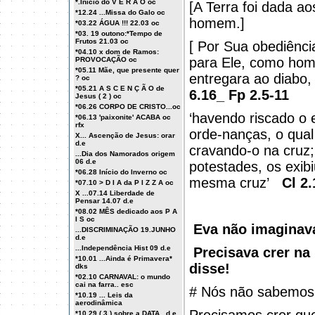
*.Início do V E R Ã O oc
[A Terra foi dada a
*12.24 ...Missa do Galo oc
homem.]
*03.22 ÁGUA !!! 22.03 oc
*03. 19 outono:*Tempo de
Frutos 21.03 oc
[ Por Sua obediênci
*04.10 x dom de Ramos:
para Ele, como ho
PROVOCAÇÃO oc
*05.11 Mãe, que presente quer
entregara ao diabo
? oc
*05.21 A S C E N Ç Ã O de
6.16_ Fp 2.5-11
Jesus ( 2 ) oc
*06.26 CORPO DE CRISTO...oc
‘havendo riscado o 
*06.13 'paixonite' ACABA oc
rfx
orde-nanças, o qual
X... Ascenção de Jesus: orar
d.e
cravando-o na cruz;
...Dia dos Namorados origem
06 d.e
potestades, os exibi
*06.28 Início do Inverno oc
mesma cruz’
Cl 2.
*07.10 > D I A da P I Z Z A oc
X ...07.14 Liberdade de
Pensar 14.07 d.e
*08.02 MÊS dedicado aos P A
I S oc
Eva não imaginava
...DISCRIMINAÇÃO 19.JUNHO
d.e
...Independência Hist 09 d.e
Precisava crer na
*10.01 ...Ainda é Primavera*
disse!
dks
*02.10 CARNAVAL: o mundo
cai na farra.. esc
# Nós não sabemos o
*10.19 ... Leis da
aerodinâmica
*10.29 ( 3 ) sobre a DATA , d.e