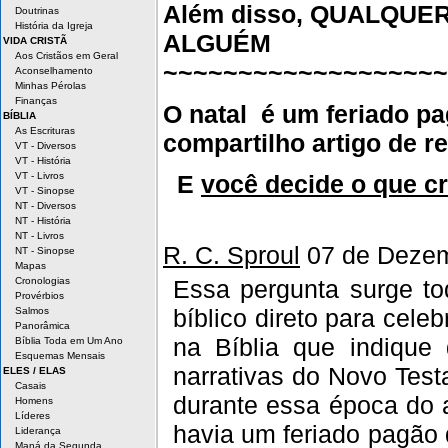
Além disso, QUALQUE
Doutrinas
História da Igreja
ALGUÉM
VIDA CRISTÃ
Aos Cristãos em Geral
~~~~~~~~~~~~~~~~~~~
Aconselhamento
Minhas Pérolas
Finanças
O natal é um feriado p
BÍBLIA
As Escrituras
compartilho artigo de 
VT - Diversos
VT - História
VT - Livros
E
você decide o que c
VT - Sinopse
NT - Diversos
NT - História
NT - Livros
R. C. Sproul
07 de Dezem
NT - Sinopse
Mapas
Essa pergunta surge to
Cronologias
Provérbios
bíblico direto para cel
Salmos
Panorâmica
na Bíblia que indiqu
Bíblia Toda em Um Ano
Esquemas Mensais
narrativas do Novo Tes
ELES / ELAS
Casais
durante essa época do 
Homens
Líderes
havia um feriado pagão 
Liderança
Maná da Segunda