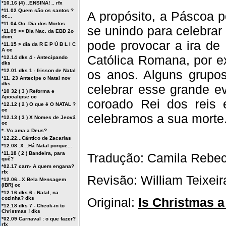
*10.16 (4) ..ENSINA! .. rfx
*11.02 Quem são os santos ?
A propósito, a Páscoa p
oc...
*11.04 Oc..Dia dos Mortos
se unindo para celebrar
*11.09 >> Dia Nac. da EBD 2o
dom.
pode provocar a ira de 
*11.15 > dia da R E P Ú B L I C
A oc
Católica Romana, por e
*12.14 dks 4 - Antecipando
dks
os anos. Alguns grupos
*12.01 dks 1 - frisson de Natal
*11. 23 Antecipe o Natal nov
dks
celebrar esse grande ev
*10 32 ( 3 ) Reforma e
Apocalipse oc
coroado Rei dos reis
*12.12 ( 2 ) O que é O NATAL ?
oc
celebramos a sua morte.
*12.13 ( 3 ) X Nomes de Jeová
oc
*..Vc ama a Deus?
*12.22...Cântico de Zacarias
*12.08 .X ..Há Natal porque...
*11.18 ( 2 ) Bandeira, para
Tradução: Camila Rebeca
quê?
*02.17 carn- A quem engana?
rfx
Revisão: William Teixeir
*12.06...X Bela Mensagem
(IBR) oc
*12.16 dks 6 - Natal, na
Original:
Is Christmas 
cozinha? dks
*12.18 dks 7 - Check-in to
Christmas ! dks
*02.09 Carnaval : o que fazer?
rfx