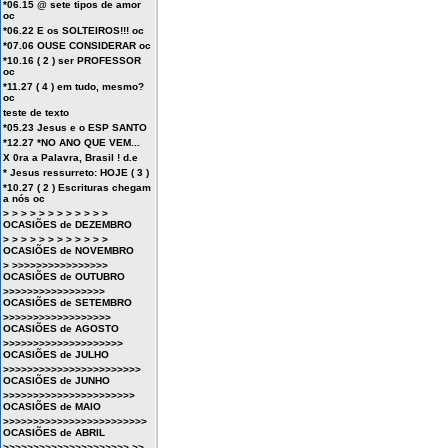
*06.15 @ sete tipos de amor
oc
*06.22 E os SOLTEIROS!!! oc
*07.06 OUSE CONSIDERAR oc
*10.16 ( 2 ) ser PROFESSOR
oc
*11.27 ( 4 ) em tudo, mesmo?
oc
teste de texto
*05.23 Jesus e o ESP SANTO
*12.27 *NO ANO QUE VEM...
X 0ra a Palavra, Brasil ! d.e
* Jesus ressurreto: HOJE ( 3 )
*10.27 ( 2 ) Escrituras chegam
a nós oc
> > > > > > > > > > > >
OCASIÕES de DEZEMBRO
> > > > > > > > > > > >
OCASIÕES de NOVEMBRO
> >>>>>>>>>>>>>>>>
OCASIÕES de OUTUBRO
>>>>>>>>>>>>>>>>>
OCASIÕES de SETEMBRO
>>>>>>>>>>>>>>>>>>
OCASIÕES de AGOSTO
>>>>>>>>>>>>>>>>>>>>
OCASIÕES de JULHO
>>>>>>>>>>>>>>>>>>>>>>>
OCASIÕES de JUNHO
>>>>>>>>>>>>>>>>>>>>>>
OCASIÕES de MAIO
>>>>>>>>>>>>>>>>>>>>>>>>
OCASIÕES de ABRIL
>>>>>>>>>>>>>>>>>>>>> >>