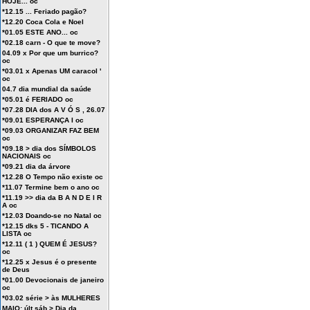
HOJE... oc
*12.15 ... Feriado pagão?
*12.20 Coca Cola e Noel
*01.05 ESTE ANO... oc
*02.18 carn - O que te move?
04.09 x Por que um burrico?
oc
*03.01 x Apenas UM caracol '
oc
04.7 dia mundial da saúde
*05.01 é FERIADO oc
*07.28 DIA dos A V Ó S , 26.07
*09.01 ESPERANÇA I oc
*09.03 ORGANIZAR FAZ BEM
oc
*09.18 > dia dos SÍMBOLOS
NACIONAIS oc
*09.21 dia da árvore
*12.28 O Tempo não existe oc
*11.07 Termine bem o ano oc
*11.19 >> dia da B A N D E I R
A oc
*12.03 Doando-se no Natal oc
*12.15 dks 5 - TICANDO A
LISTA oc
*12.11 ( 1 ) QUEM É JESUS?
oc
*12.25 x Jesus é o presente
de Deus
*01.00 Devocionais de janeiro
oc
*03.02 série > às MULHERES
MAIO: últ sáb > Dia da