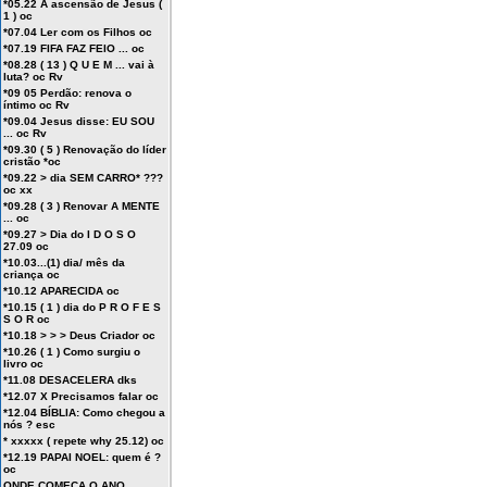
*05.22 A ascensão de Jesus (
1 ) oc
*07.04 Ler com os Filhos oc
*07.19 FIFA FAZ FEIO ... oc
*08.28 ( 13 ) Q U E M ... vai à
luta? oc Rv
*09 05 Perdão: renova o
íntimo oc Rv
*09.04 Jesus disse: EU SOU
... oc Rv
*09.30 ( 5 ) Renovação do líder
cristão *oc
*09.22 > dia SEM CARRO* ???
oc xx
*09.28 ( 3 ) Renovar A MENTE
... oc
*09.27 > Dia do I D O S O
27.09 oc
*10.03...(1) dia/ mês da
criança oc
*10.12 APARECIDA oc
*10.15 ( 1 ) dia do P R O F E S
S O R oc
*10.18 > > > Deus Criador oc
*10.26 ( 1 ) Como surgiu o
livro oc
*11.08 DESACELERA dks
*12.07 X Precisamos falar oc
*12.04 BÍBLIA: Como chegou a
nós ? esc
* xxxxx ( repete why 25.12) oc
*12.19 PAPAI NOEL: quem é ?
oc
ONDE COMEÇA O ANO