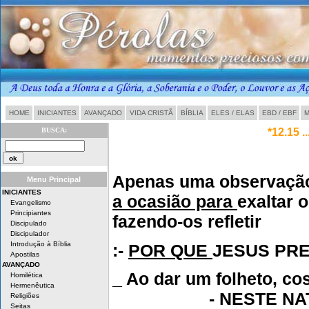
HOME
INICIANTES
AVANÇADO
VIDA CRISTÃ
BÍBLIA
ELES / ELAS
EBD / EBF
M
BUSCA:
*12.15 .
Apenas uma observação 
Menu Principal
INICIANTES
a ocasião para
exaltar 
Evangelismo
Principiantes
fazendo-os refletir
Discipulado
Discipulador
Introdução à Bíblia
:-
POR QUE
JESUS PR
Apostilas
AVANÇADO
_ Ao dar um folheto, co
Homilética
Hermenêutica
- NESTE NATAL, 
Religiões
Seitas