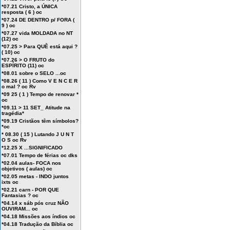
*07.21 Cristo, a ÚNICA
resposta ( 6 ) oc
*07.24 DE DENTRO p/ FORA (
9 ) oc
*07.27 vida MOLDADA no NT
(12) oc
*07.25 > Para QUÊ está aqui ?
( 10) oc
*07.26 > O FRUTO do
ESPÍRITO (11) oc
*08.01 sobre o SELO ...oc
*08.26 ( 11 ) Como V E N C E R
o mal ? oc Rv
*09 25 ( 1 ) Tempo de renovar *
oc
*09.11 > 11 SET_ Atitude na
tragédia*
*09.19 Cristãos têm símbolos?
*oc
* 08.30 ( 15 ) Lutando J U N T
O S oc Rv
*12.25 X ...SIGNIFICADO
*07.01 Tempo de férias oc dks
*02.04 aulas- FOCA nos
objetivos ( aulas) oc
*02.05 metas - INDO juntos
ixts oc
*02.21 carn - POR QUE
Fantasias ? oc
*04.14 x sáb pós cruz NÃO
OUVIRAM... oc
*04.18 Missões aos índios oc
*04.18 Tradução da Bíblia oc