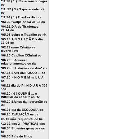
*11.20 ( 1 ) .Consciência negra
oc
*11. 22 ( 3 ) O que acontece?
oc
*11.24 ( 1 ) Thanks- Hist. oc
*03.30 *Golpe de 64 31.03 oc
*04.21 DIA de Tiradentes,
21.14 oc
*05.03 sobre o Trabalho oc rfx
*05.18 A B O L I Ç Ã O > dia
13.05 oc
*02.11 carn- Cristão se
diverte? rfx
*06.25 Catolico CChristi oc
*06.29 ...Aquecer
relacionamentos oc rfx
*09.23 ... Estações do Ano* rfx
*07.05 SAIR UM POUCO ... oc
*07.20 > H O M E M na L U A
oc
*08.11 dia do P I N D U R A ???
' oc
*08.20 ( 6 ) QUEM É ... o
INIMIGO do casal ? cs Rv
*05.20 Efeitos da libertação oc
rfx
*06.05 dia da ECOLOGIA oc
*06.20 AVALIAÇÃO oc cs
05 10 mãe requer PAI oc he
*12 02 dks 2 - PRÁTICAS dks
*08.04 Elo entre gerações oc
he
*08.05 Pais de filhos