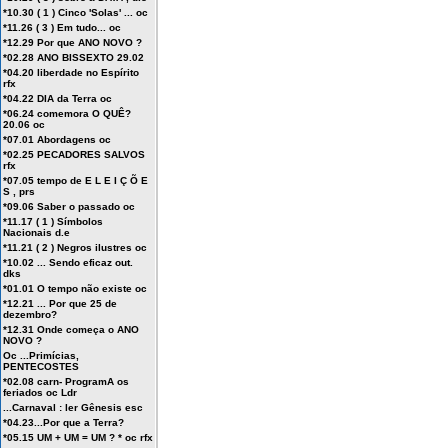
*10.30 ( 1 ) Cinco 'Solas' ... oc
*11.26 ( 3 ) Em tudo... oc
*12.29 Por que ANO NOVO ?
*02.28 ANO BISSEXTO 29.02
*04.20 liberdade no Espírito
rfx
*04.22 DIA da Terra oc
*06.24 comemora O QUÊ?
20.06 oc
*07.01 Abordagens oc
*02.25 PECADORES SALVOS
rfx
*07.05 tempo de E L E I Ç Õ E
S , prs
*09.06 Saber o passado oc
*11.17 ( 1 ) Símbolos
Nacionais d.e
*11.21 ( 2 ) Negros ilustres oc
*10.02 ... Sendo eficaz out.
dks
*01.01 O tempo não existe oc
*12.21 ... Por que 25 de
dezembro?
*12.31 Onde começa o ANO
NOVO ?
Oc ...Primícias,
PENTECOSTES
*02.08 carn- ProgramA os
feriados oc Ldr
...Carnaval : ler Gênesis esc
*04.23...Por que a Terra?
*05.15 UM + UM = UM ? * oc rfx