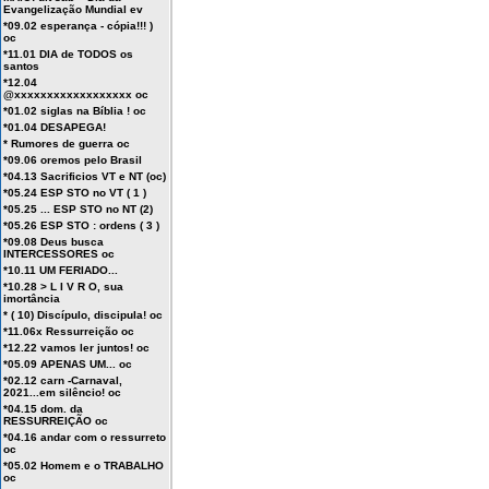
Evangelização Mundial ev
*09.02 esperança - cópia!!! )
oc
*11.01 DIA de TODOS os
santos
*12.04
@xxxxxxxxxxxxxxxxxx oc
*01.02 siglas na Bíblia ! oc
*01.04 DESAPEGA!
* Rumores de guerra oc
*09.06 oremos pelo Brasil
*04.13 Sacrificios VT e NT (oc)
*05.24 ESP STO no VT ( 1 )
*05.25 ... ESP STO no NT (2)
*05.26 ESP STO : ordens ( 3 )
*09.08 Deus busca
INTERCESSORES oc
*10.11 UM FERIADO...
*10.28 > L I V R O, sua
imortância
* ( 10) Discípulo, discipula! oc
*11.06x Ressurreição oc
*12.22 vamos ler juntos! oc
*05.09 APENAS UM... oc
*02.12 carn -Carnaval,
2021...em silêncio! oc
*04.15 dom. da
RESSURREIÇÃO oc
*04.16 andar com o ressurreto
oc
*05.02 Homem e o TRABALHO
oc