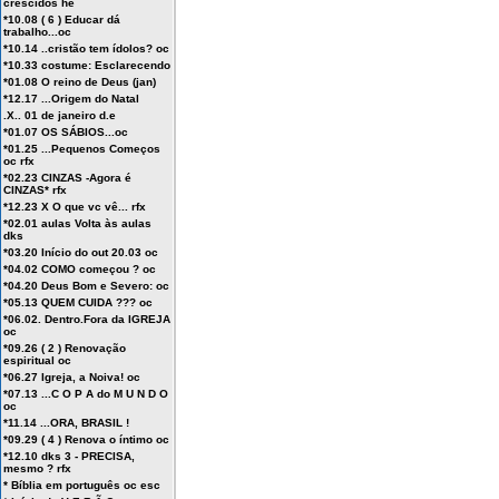
crescidos he
*10.08 ( 6 ) Educar dá
trabalho...oc
*10.14 ..cristão tem ídolos? oc
*10.33 costume: Esclarecendo
*01.08 O reino de Deus (jan)
*12.17 ...Origem do Natal
.X.. 01 de janeiro d.e
*01.07 OS SÁBIOS...oc
*01.25 ...Pequenos Começos
oc rfx
*02.23 CINZAS -Agora é
CINZAS* rfx
*12.23 X O que vc vê... rfx
*02.01 aulas Volta às aulas
dks
*03.20 Início do out 20.03 oc
*04.02 COMO começou ? oc
*04.20 Deus Bom e Severo: oc
*05.13 QUEM CUIDA ??? oc
*06.02. Dentro.Fora da IGREJA
oc
*09.26 ( 2 ) Renovação
espiritual oc
*06.27 Igreja, a Noiva! oc
*07.13 ...C O P A do M U N D O
oc
*11.14 ...ORA, BRASIL !
*09.29 ( 4 ) Renova o íntimo oc
*12.10 dks 3 - PRECISA,
mesmo ? rfx
* Bíblia em português oc esc