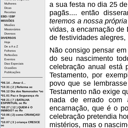
a sua festa no dia 25 d
Mulheres
Dicas
pagãs.... então dissera
Receitas
EBD / EBF
teremos a nossa própria
MISSÕES
Missões
vidas, a encarnação de 
Missionários
Diversos
de festividades alegres
DIVERSOS
Hoje
De a A a Z
Não consigo pensar em n
Folhetos
Reflexões
do seu nascimento tod
Eventos
Dias Especiais
celebração anual está 
Ocasiões
Publicações
Testamento, por exem
povo que se lembrasse
*06.14 ...Amar é...
*10.31 ( 2 ) Reforma oc
Testamento não exige q
*06.12 Dia dos Namorados *oc
*01.01 Paz e Segurança rfx
nada de errado com a
*08 21 ( 7 ) BATALHA
ESPIRITUAL oc Rv
encarnação, que é o po
*08.27 ( 12 ) QUEM é O
INIMIGO? oc Rv
celebração pretendia hon
*10.06 ( 2) como CRIANÇAS!
oc
mistérios, mas o nascim
*10.07 ( 3 ) criança CRESCE
oc