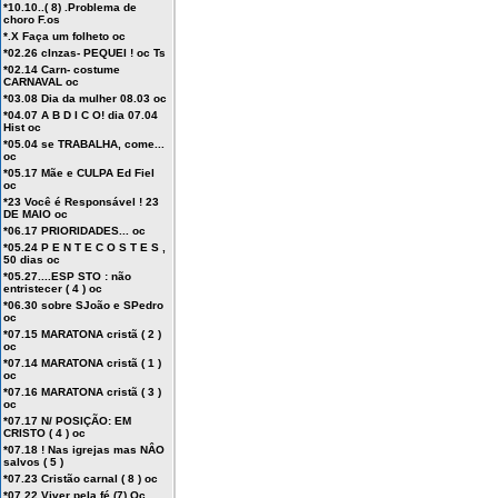
*10.10..( 8) .Problema de
choro F.os
*.X Faça um folheto oc
*02.26 cInzas- PEQUEI ! oc Ts
*02.14 Carn- costume
CARNAVAL oc
*03.08 Dia da mulher 08.03 oc
*04.07 A B D I C O! dia 07.04
Hist oc
*05.04 se TRABALHA, come...
oc
*05.17 Mãe e CULPA Ed Fiel
oc
*23 Você é Responsável ! 23
DE MAIO oc
*06.17 PRIORIDADES... oc
*05.24 P E N T E C O S T E S ,
50 dias oc
*05.27....ESP STO : não
entristecer ( 4 ) oc
*06.30 sobre SJoão e SPedro
oc
*07.15 MARATONA cristã ( 2 )
oc
*07.14 MARATONA cristã ( 1 )
oc
*07.16 MARATONA cristã ( 3 )
oc
*07.17 N/ POSIÇÃO: EM
CRISTO ( 4 ) oc
*07.18 ! Nas igrejas mas NÂO
salvos ( 5 )
*07.23 Cristão carnal ( 8 ) oc
*07.22 Viver pela fé (7) Oc