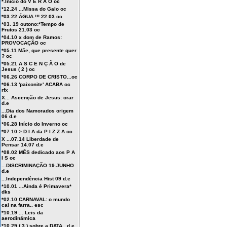
*.Início do V E R Ã O oc
*12.24 ...Missa do Galo oc
*03.22 ÁGUA !!! 22.03 oc
*03. 19 outono:*Tempo de
Frutos 21.03 oc
*04.10 x dom de Ramos:
PROVOCAÇÃO oc
*05.11 Mãe, que presente quer
? oc
*05.21 A S C E N Ç Ã O de
Jesus ( 2 ) oc
*06.26 CORPO DE CRISTO...oc
*06.13 'paixonite' ACABA oc
rfx
X... Ascenção de Jesus: orar
d.e
...Dia dos Namorados origem
06 d.e
*06.28 Início do Inverno oc
*07.10 > D I A da P I Z Z A oc
X ...07.14 Liberdade de
Pensar 14.07 d.e
*08.02 MÊS dedicado aos P A
I S oc
...DISCRIMINAÇÃO 19.JUNHO
d.e
...Independência Hist 09 d.e
*10.01 ...Ainda é Primavera*
dks
*02.10 CARNAVAL: o mundo
cai na farra.. esc
*10.19 ... Leis da
aerodinâmica
*10.29 ( 3 ) sobre a DATA , d.e