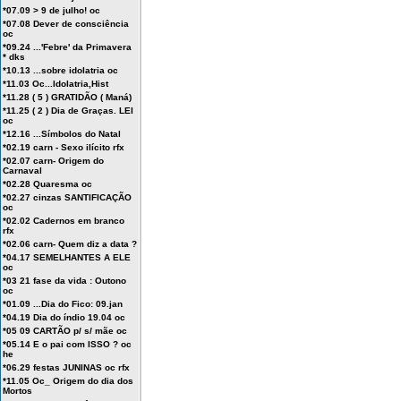
*07.09 > 9 de julho! oc
*07.08 Dever de consciência
oc
*09.24 ...'Febre' da Primavera
* dks
*10.13 ...sobre idolatria oc
*11.03 Oc...Idolatria,Hist
*11.28 ( 5 ) GRATIDÃO ( Maná)
*11.25 ( 2 ) Dia de Graças. LEI
oc
*12.16 ...Símbolos do Natal
*02.19 carn - Sexo ilícito rfx
*02.07 carn- Origem do
Carnaval
*02.28 Quaresma oc
*02.27 cinzas SANTIFICAÇÃO
oc
*02.02 Cadernos em branco
rfx
*02.06 carn- Quem diz a data ?
*04.17 SEMELHANTES A ELE
oc
*03 21 fase da vida : Outono
oc
*01.09 ...Dia do Fico: 09.jan
*04.19 Dia do índio 19.04 oc
*05 09 CARTÃO p/ s/ mãe oc
*05.14 E o pai com ISSO ? oc
he
*06.29 festas JUNINAS oc rfx
*11.05 Oc_ Origem do dia dos
Mortos