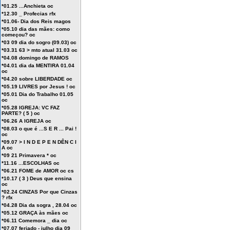
*01.25 ...Anchieta oc
*12.30 _ Profecias rfx
*01.06- Dia dos Reis magos
*05.10 dia das mães: como
começou? oc
*03 09 dia do sogro (09.03) oc
*03.31 63 > mto atual 31.03 oc
*04.08 domingo de RAMOS
*04.01 dia da MENTIRA 01.04
oc
*04.20 sobre LIBERDADE oc
*05.19 LIVRES por Jesus ! oc
*05.01 Dia do Trabalho 01.05
oc
*05.28 IGREJA: VC FAZ
PARTE? ( 5 ) oc
*06.26 A IGREJA oc
*08.03 o que é ...S E R ... Pai !
oc
*09.07 > I N D E P E N DÊN C I
A oc
*09 21 Primavera * oc
*11.16 ...ESCOLHAS oc
*06.21 FOME de AMOR oc cs
*10.17 ( 3 ) Deus que ensina
oc
*02.24 CINZAS Por que Cinzas
? rfx
*04.28 Dia da sogra , 28.04 oc
*05.12 GRAÇA às mães oc
*06.11 Comemora _ dia oc
*07.07 feriado - julho dia 09