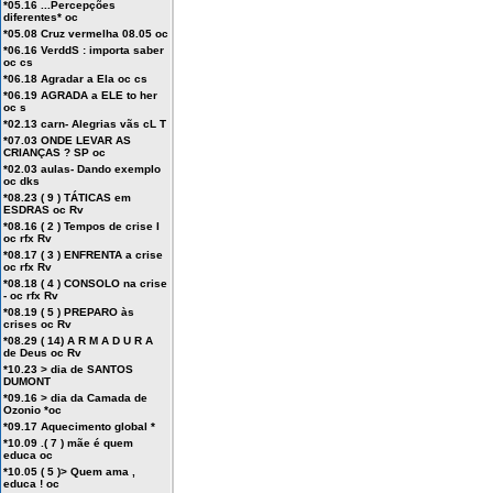
*05.16 ...Percepções
diferentes* oc
*05.08 Cruz vermelha 08.05 oc
*06.16 VerddS : importa saber
oc cs
*06.18 Agradar a Ela oc cs
*06.19 AGRADA a ELE to her
oc s
*02.13 carn- Alegrias vãs cL T
*07.03 ONDE LEVAR AS
CRIANÇAS ? SP oc
*02.03 aulas- Dando exemplo
oc dks
*08.23 ( 9 ) TÁTICAS em
ESDRAS oc Rv
*08.16 ( 2 ) Tempos de crise I
oc rfx Rv
*08.17 ( 3 ) ENFRENTA a crise
oc rfx Rv
*08.18 ( 4 ) CONSOLO na crise
- oc rfx Rv
*08.19 ( 5 ) PREPARO às
crises oc Rv
*08.29 ( 14) A R M A D U R A
de Deus oc Rv
*10.23 > dia de SANTOS
DUMONT
*09.16 > dia da Camada de
Ozonio *oc
*09.17 Aquecimento global *
*10.09 .( 7 ) mãe é quem
educa oc
*10.05 ( 5 )> Quem ama ,
educa ! oc