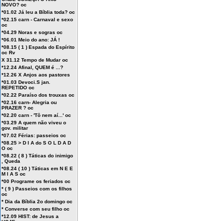
NOVO? oc
*01.02 Já leu a Bíblia toda? oc
*02.15 carn - Carnaval e sexo
oc
*04.29 Noras e sogras oc
*06.01 Meio do ano: JÁ !
*08.15 ( 1 ) Espada do Espírito
oc Rv
X 31.12 Tempo de Mudar oc
*12.24 Afinal, QUEM é ...?
*12.26 X Anjos aos pastores
*01.03 Devoci.S jan.
REPETIDO oc
*02.22 Paraíso dos trouxas oc
*02.16 carn- Alegria ou
PRAZER ? oc
*02.20 carn - 'Tô nem aí...' oc
*03.29 A quem não viveu o
gov. militar
*07.02 Férias: passeios oc
*08.25 > D I A do S O L D A D
O oc
*08.22 ( 8 ) Táticas do inimigo
, Queda
*08.24 ( 10 ) Táticas em N E E
M I A S oc
*00 Programe os feriados oc
* ( 9 ) Passeios com os filhos
oc
* Dia da Bíblia 2o domingo oc
* Converse com seu filho oc
*12.09 HIST: de Jesus a