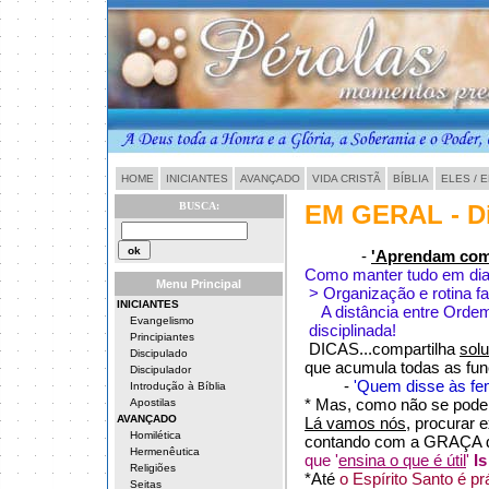
HOME
INICIANTES
AVANÇADO
VIDA CRISTÃ
BÍBLIA
ELES / 
BUSCA:
EM GERAL - D
-
'Aprendam com 
Como manter tudo em dia 
Menu Principal
> Organização e rotina f
INICIANTES
A distância entre Ordem
Evangelismo
disciplinada!
Principiantes
DICAS...compartilha
sol
Discipulado
que acumula todas as fun
Discipulador
-
'Quem disse às fe
Introdução à Bíblia
* Mas, como não se pode
Apostilas
AVANÇADO
Lá vamos nós,
procurar e
Homilética
contando com a GRAÇA do
Hermenêutica
que '
ensina o que é útil
'
Is
Religiões
*Até
o Espírito Santo é pr
Seitas