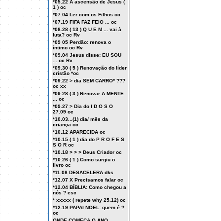
*05.22 A ascensão de Jesus (
1 ) oc
*07.04 Ler com os Filhos oc
*07.19 FIFA FAZ FEIO ... oc
*08.28 ( 13 ) Q U E M ... vai à
luta? oc Rv
*09 05 Perdão: renova o
íntimo oc Rv
*09.04 Jesus disse: EU SOU
... oc Rv
*09.30 ( 5 ) Renovação do líder
cristão *oc
*09.22 > dia SEM CARRO* ???
oc xx
*09.28 ( 3 ) Renovar A MENTE
... oc
*09.27 > Dia do I D O S O
27.09 oc
*10.03...(1) dia/ mês da
criança oc
*10.12 APARECIDA oc
*10.15 ( 1 ) dia do P R O F E S
S O R oc
*10.18 > > > Deus Criador oc
*10.26 ( 1 ) Como surgiu o
livro oc
*11.08 DESACELERA dks
*12.07 X Precisamos falar oc
*12.04 BÍBLIA: Como chegou a
nós ? esc
* xxxxx ( repete why 25.12) oc
*12.19 PAPAI NOEL: quem é ?
oc
ONDE COMEÇA O ANO