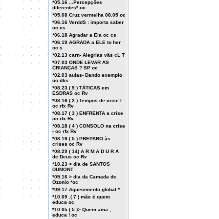
*05.16 ...Percepções
diferentes* oc
*05.08 Cruz vermelha 08.05 oc
*06.16 VerddS : importa saber
oc cs
*06.18 Agradar a Ela oc cs
*06.19 AGRADA a ELE to her
oc s
*02.13 carn- Alegrias vãs cL T
*07.03 ONDE LEVAR AS
CRIANÇAS ? SP oc
*02.03 aulas- Dando exemplo
oc dks
*08.23 ( 9 ) TÁTICAS em
ESDRAS oc Rv
*08.16 ( 2 ) Tempos de crise I
oc rfx Rv
*08.17 ( 3 ) ENFRENTA a crise
oc rfx Rv
*08.18 ( 4 ) CONSOLO na crise
- oc rfx Rv
*08.19 ( 5 ) PREPARO às
crises oc Rv
*08.29 ( 14) A R M A D U R A
de Deus oc Rv
*10.23 > dia de SANTOS
DUMONT
*09.16 > dia da Camada de
Ozonio *oc
*09.17 Aquecimento global *
*10.09 .( 7 ) mãe é quem
educa oc
*10.05 ( 5 )> Quem ama ,
educa ! oc