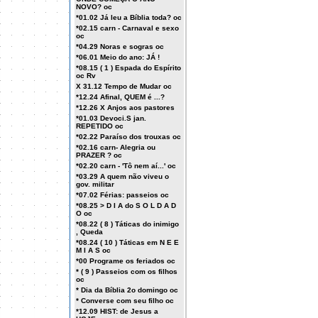
NOVO? oc
*01.02 Já leu a Bíblia toda? oc
*02.15 carn - Carnaval e sexo
oc
*04.29 Noras e sogras oc
*06.01 Meio do ano: JÁ !
*08.15 ( 1 ) Espada do Espírito
oc Rv
X 31.12 Tempo de Mudar oc
*12.24 Afinal, QUEM é ...?
*12.26 X Anjos aos pastores
*01.03 Devoci.S jan.
REPETIDO oc
*02.22 Paraíso dos trouxas oc
*02.16 carn- Alegria ou
PRAZER ? oc
*02.20 carn - 'Tô nem aí...' oc
*03.29 A quem não viveu o
gov. militar
*07.02 Férias: passeios oc
*08.25 > D I A do S O L D A D
O oc
*08.22 ( 8 ) Táticas do inimigo
, Queda
*08.24 ( 10 ) Táticas em N E E
M I A S oc
*00 Programe os feriados oc
* ( 9 ) Passeios com os filhos
oc
* Dia da Bíblia 2o domingo oc
* Converse com seu filho oc
*12.09 HIST: de Jesus a