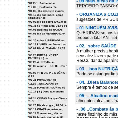
- 09 mais dicas da 
*01.25 ...Anchieta oc
TERCEIRO PASSO: 
*12.30 _ Profecias rfx
*01.06- Dia dos Reis magos
- ORGANIZA a COZ
*05.10 dia das mães: como
começou? oc
sugestões de PRISC
*03 09 dia do sogro (09.03) oc
*03.31 63 > mto atual 31.03 oc
- 01 NINGUÉM AVISA
*04.08 domingo de RAMOS
QUERIDAS: só nos fal
*04.01 dia da MENTIRA 01.04
oc
propus a falar ANTES 
*04.20 sobre LIBERDADE oc
*05.19 LIVRES por Jesus ! oc
- 02.. sobre SAÚDE
*05.01 Dia do Trabalho 01.05
A mulher precisa hab
oc
sensatez fazem parte 
*05.28 IGREJA: VC FAZ
PARTE? ( 5 ) oc
Rei.Cuidar da aparênci
*06.26 A IGREJA oc
*08.03 o que é ...S E R ... Pai !
- 03 ...boa NUTRIÇ
oc
*09.07 > I N D E P E N DÊN C I
Pode-se estar gordinh
A oc
*09 21 Primavera * oc
- 04...Dieta Balanc
*11.16 ...ESCOLHAS oc
Sempre é tempo de se l
*06.21 FOME de AMOR oc cs
*10.17 ( 3 ) Deus que ensina
oc
- 05 ... Alcalino e a
*02.24 CINZAS Por que Cinzas
alimentos alcalinos f
? rfx
*04.28 Dia da sogra , 28.04 oc
- .06 ..Combate às 
*05.12 GRAÇA às mães oc
*06.11 Comemora _ dia oc
neste finzinho do mês
*07.07 feriado - julho dia 09