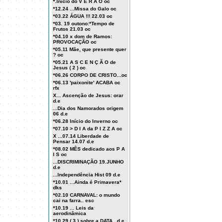
*.Início do V E R Ã O oc
*12.24 ...Missa do Galo oc
*03.22 ÁGUA !!! 22.03 oc
*03. 19 outono:*Tempo de
Frutos 21.03 oc
*04.10 x dom de Ramos:
PROVOCAÇÃO oc
*05.11 Mãe, que presente quer
? oc
*05.21 A S C E N Ç Ã O de
Jesus ( 2 ) oc
*06.26 CORPO DE CRISTO...oc
*06.13 'paixonite' ACABA oc
rfx
X... Ascenção de Jesus: orar
d.e
...Dia dos Namorados origem
06 d.e
*06.28 Início do Inverno oc
*07.10 > D I A da P I Z Z A oc
X ...07.14 Liberdade de
Pensar 14.07 d.e
*08.02 MÊS dedicado aos P A
I S oc
...DISCRIMINAÇÃO 19.JUNHO
d.e
...Independência Hist 09 d.e
*10.01 ...Ainda é Primavera*
dks
*02.10 CARNAVAL: o mundo
cai na farra.. esc
*10.19 ... Leis da
aerodinâmica
*10.29 ( 3 ) sobre a DATA , d.e