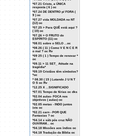
*07.21 Cristo, a ÚNICA
resposta ( 6 ) oc
*07.24 DE DENTRO p/ FORA (
9 ) oc
*07.27 vida MOLDADA no NT
(12) oc
*07.25 > Para QUÊ está aqui ?
( 10) oc
*07.26 > O FRUTO do
ESPÍRITO (11) oc
*08.01 sobre o SELO ...oc
*08.26 ( 11 ) Como V E N C E R
o mal ? oc Rv
*09 25 ( 1 ) Tempo de renovar *
oc
*09.11 > 11 SET_ Atitude na
tragédia*
*09.19 Cristãos têm símbolos?
*oc
* 08.30 ( 15 ) Lutando J U N T
O S oc Rv
*12.25 X ...SIGNIFICADO
*07.01 Tempo de férias oc dks
*02.04 aulas- FOCA nos
objetivos ( aulas) oc
*02.05 metas - INDO juntos
ixts oc
*02.21 carn - POR QUE
Fantasias ? oc
*04.14 x sáb pós cruz NÃO
OUVIRAM... oc
*04.18 Missões aos índios oc
*04.18 Tradução da Bíblia oc