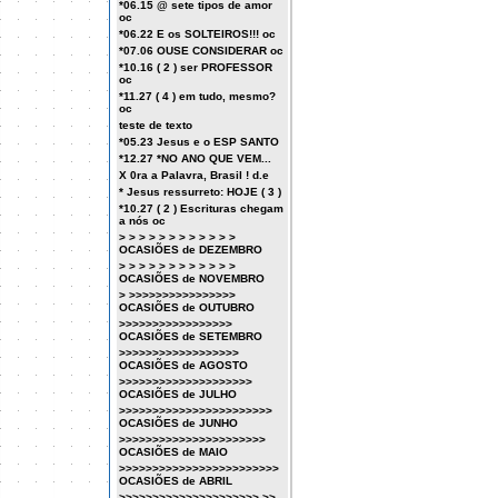
*06.15 @ sete tipos de amor
oc
*06.22 E os SOLTEIROS!!! oc
*07.06 OUSE CONSIDERAR oc
*10.16 ( 2 ) ser PROFESSOR
oc
*11.27 ( 4 ) em tudo, mesmo?
oc
teste de texto
*05.23 Jesus e o ESP SANTO
*12.27 *NO ANO QUE VEM...
X 0ra a Palavra, Brasil ! d.e
* Jesus ressurreto: HOJE ( 3 )
*10.27 ( 2 ) Escrituras chegam
a nós oc
> > > > > > > > > > > >
OCASIÕES de DEZEMBRO
> > > > > > > > > > > >
OCASIÕES de NOVEMBRO
> >>>>>>>>>>>>>>>>
OCASIÕES de OUTUBRO
>>>>>>>>>>>>>>>>>
OCASIÕES de SETEMBRO
>>>>>>>>>>>>>>>>>>
OCASIÕES de AGOSTO
>>>>>>>>>>>>>>>>>>>>
OCASIÕES de JULHO
>>>>>>>>>>>>>>>>>>>>>>>
OCASIÕES de JUNHO
>>>>>>>>>>>>>>>>>>>>>>
OCASIÕES de MAIO
>>>>>>>>>>>>>>>>>>>>>>>>
OCASIÕES de ABRIL
>>>>>>>>>>>>>>>>>>>>> >>