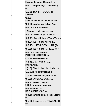
Evangelização Mundial ev
*09.02 esperança - cópia!!! )
oc
*11.01 DIA de TODOS os
santos
*12.04
@xxxxxxxxxxxxxxxxxx oc
*01.02 siglas na Bíblia ! oc
*01.04 DESAPEGA!
* Rumores de guerra oc
*09.06 oremos pelo Brasil
*04.13 Sacrificios VT e NT (oc)
*05.24 ESP STO no VT ( 1 )
*05.25 ... ESP STO no NT (2)
*05.26 ESP STO : ordens ( 3 )
*09.08 Deus busca
INTERCESSORES oc
*10.11 UM FERIADO...
*10.28 > L I V R O, sua
imortância
* ( 10) Discípulo, discipula! oc
*11.06x Ressurreição oc
*12.22 vamos ler juntos! oc
*05.09 APENAS UM... oc
*02.12 carn -Carnaval,
2021...em silêncio! oc
*04.15 dom. da
RESSURREIÇÃO oc
*04.16 andar com o ressurreto
oc
*05.02 Homem e o TRABALHO
oc