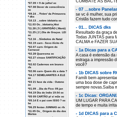
COMBATE ÀS BACTÉRI
*07.09 > 9 de julho! oc
*07.08 Dever de consciência
- 07 ...sobre Panela
oc
se vc é mulher, sua p
*09.24 ...'Febre' da Primavera
* dks
Cristãs fazem tudo co
*10.13 ...sobre idolatria oc
*11.03 Oc...Idolatria,Hist
- 01... DICAS dks
*11.28 ( 5 ) GRATIDÃO ( Maná)
Resultado da graça d
*11.25 ( 2 ) Dia de Graças. LEI
oc
Todas JUNTAS para fa
*12.16 ...Símbolos do Natal
CALMA e FAZER S
*02.19 carn - Sexo ilícito rfx
*02.07 carn- Origem do
- 1a Dicas para a C
Carnaval
*02.28 Quaresma oc
A casa é extensão da 
*02.27 cinzas SANTIFICAÇÃO
estraga a impressão d
oc
você?
*02.02 Cadernos em branco
rfx
*02.06 carn- Quem diz a data ?
- 1b DICAS sobre 
*04.17 SEMELHANTES A ELE
Famíli bem apresentad
oc
uma boa dose de capr
*03 21 fase da vida : Outono
oc
sempre novas.Saiba m
*01.09 ...Dia do Fico: 09.jan
*04.19 Dia do índio 19.04 oc
- 1c Dicas: ORGAN
*05 09 CARTÃO p/ s/ mãe oc
UM LUGAR PARA CAD
*05.14 E o pai com ISSO ? oc
he
de tempo e muita irrit
*06.29 festas JUNINAS oc rfx
*11.05 Oc_ Origem do dia dos
- 1d DICAS para a 
Mortos