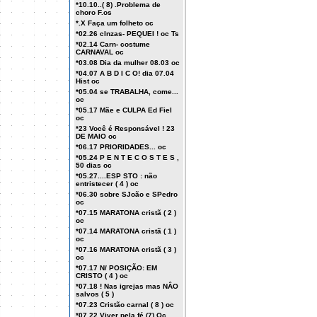
*10.10..( 8) .Problema de
choro F.os
*.X Faça um folheto oc
*02.26 cInzas- PEQUEI ! oc Ts
*02.14 Carn- costume
CARNAVAL oc
*03.08 Dia da mulher 08.03 oc
*04.07 A B D I C O! dia 07.04
Hist oc
*05.04 se TRABALHA, come...
oc
*05.17 Mãe e CULPA Ed Fiel
oc
*23 Você é Responsável ! 23
DE MAIO oc
*06.17 PRIORIDADES... oc
*05.24 P E N T E C O S T E S ,
50 dias oc
*05.27....ESP STO : não
entristecer ( 4 ) oc
*06.30 sobre SJoão e SPedro
oc
*07.15 MARATONA cristã ( 2 )
oc
*07.14 MARATONA cristã ( 1 )
oc
*07.16 MARATONA cristã ( 3 )
oc
*07.17 N/ POSIÇÃO: EM
CRISTO ( 4 ) oc
*07.18 ! Nas igrejas mas NÂO
salvos ( 5 )
*07.23 Cristão carnal ( 8 ) oc
*07.22 Viver pela fé (7) Oc