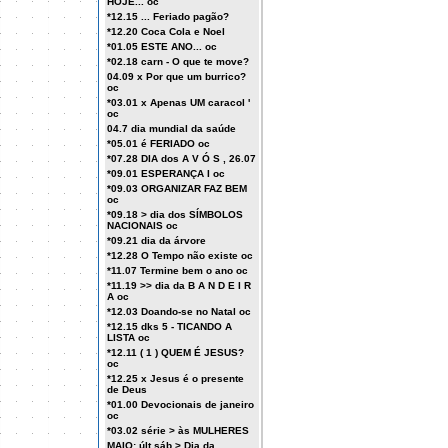
HOJE... oc
*12.15 ... Feriado pagão?
*12.20 Coca Cola e Noel
*01.05 ESTE ANO... oc
*02.18 carn - O que te move?
04.09 x Por que um burrico?
oc
*03.01 x Apenas UM caracol '
oc
04.7 dia mundial da saúde
*05.01 é FERIADO oc
*07.28 DIA dos A V Ó S , 26.07
*09.01 ESPERANÇA I oc
*09.03 ORGANIZAR FAZ BEM
oc
*09.18 > dia dos SÍMBOLOS
NACIONAIS oc
*09.21 dia da árvore
*12.28 O Tempo não existe oc
*11.07 Termine bem o ano oc
*11.19 >> dia da B A N D E I R
A oc
*12.03 Doando-se no Natal oc
*12.15 dks 5 - TICANDO A
LISTA oc
*12.11 ( 1 ) QUEM É JESUS?
oc
*12.25 x Jesus é o presente
de Deus
*01.00 Devocionais de janeiro
oc
*03.02 série > às MULHERES
MAIO: últ sáb > Dia da