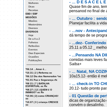
- ... D E S A C E L E 
Mulheres
Quase fim de ano, tem
Dicas
Receitas
pensanod no final de 
EBD / EBF
MISSÕES
- ... Outubro : send
Missões
Planejar facilita a 
Missionários
Diversos
- ...nov - Antecipand
DIVERSOS
dá tempo de se progr
Hoje
De a A a Z
- ...dez- Conferindo
Folhetos
Reflexões
25.11 a 05.12 _ melhor
Eventos
Dias Especiais
- ...Pensando NA DI
Ocasiões
comidas mais leves fa
Publicações
Saiba+
*06.14 ...Amar é...
- ... Natal, NA COZ
*10.31 ( 2 ) Reforma oc
10a15.12- então é mel
*06.12 Dia dos Namorados *oc
*01.01 Paz e Segurança rfx
- ... check-in TO C
*08 21 ( 7 ) BATALHA
ESPIRITUAL oc Rv
20.12- tudo pronto pa
*08.27 ( 12 ) QUEM é O
INIMIGO? oc Rv
- 01 Questão de pe
*10.06 ( 2) como CRIANÇAS!
oc
dicas de organização 
*10.07 ( 3 ) criança CRESCE
convém o desalinho.
oc