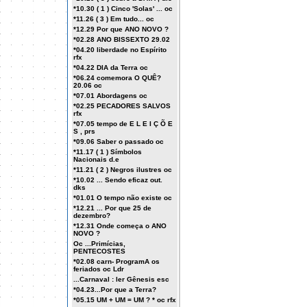
*10.30 ( 1 ) Cinco 'Solas' ... oc
*11.26 ( 3 ) Em tudo... oc
*12.29 Por que ANO NOVO ?
*02.28 ANO BISSEXTO 29.02
*04.20 liberdade no Espírito
rfx
*04.22 DIA da Terra oc
*06.24 comemora O QUÊ?
20.06 oc
*07.01 Abordagens oc
*02.25 PECADORES SALVOS
rfx
*07.05 tempo de E L E I Ç Õ E
S , prs
*09.06 Saber o passado oc
*11.17 ( 1 ) Símbolos
Nacionais d.e
*11.21 ( 2 ) Negros ilustres oc
*10.02 ... Sendo eficaz out.
dks
*01.01 O tempo não existe oc
*12.21 ... Por que 25 de
dezembro?
*12.31 Onde começa o ANO
NOVO ?
Oc ...Primícias,
PENTECOSTES
*02.08 carn- ProgramA os
feriados oc Ldr
...Carnaval : ler Gênesis esc
*04.23...Por que a Terra?
*05.15 UM + UM = UM ? * oc rfx