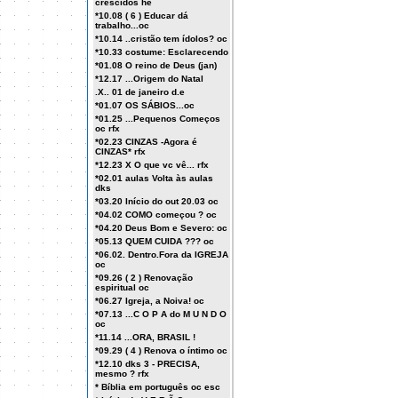
crescidos he
*10.08 ( 6 ) Educar dá
trabalho...oc
*10.14 ..cristão tem ídolos? oc
*10.33 costume: Esclarecendo
*01.08 O reino de Deus (jan)
*12.17 ...Origem do Natal
.X.. 01 de janeiro d.e
*01.07 OS SÁBIOS...oc
*01.25 ...Pequenos Começos
oc rfx
*02.23 CINZAS -Agora é
CINZAS* rfx
*12.23 X O que vc vê... rfx
*02.01 aulas Volta às aulas
dks
*03.20 Início do out 20.03 oc
*04.02 COMO começou ? oc
*04.20 Deus Bom e Severo: oc
*05.13 QUEM CUIDA ??? oc
*06.02. Dentro.Fora da IGREJA
oc
*09.26 ( 2 ) Renovação
espiritual oc
*06.27 Igreja, a Noiva! oc
*07.13 ...C O P A do M U N D O
oc
*11.14 ...ORA, BRASIL !
*09.29 ( 4 ) Renova o íntimo oc
*12.10 dks 3 - PRECISA,
mesmo ? rfx
* Bíblia em português oc esc