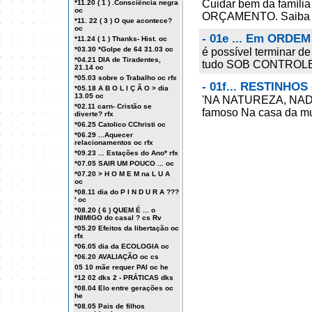
Cuidar bem da famíli
*11.20 ( 1 ) .Consciência negra
oc
ORÇAMENTO. Saiba c
*11. 22 ( 3 ) O que acontece?
oc
- 01e ... Em ORDEM
*11.24 ( 1 ) Thanks- Hist. oc
*03.30 *Golpe de 64 31.03 oc
é possível terminar 
*04.21 DIA de Tiradentes,
tudo SOB CONTROLE .
21.14 oc
*05.03 sobre o Trabalho oc rfx
- 01f... RESTINHOS
*05.18 A B O L I Ç Ã O > dia
13.05 oc
'NA NATUREZA, NAD
*02.11 carn- Cristão se
famoso Na casa da mul
diverte? rfx
*06.25 Catolico CChristi oc
*06.29 ...Aquecer
relacionamentos oc rfx
*09.23 ... Estações do Ano* rfx
*07.05 SAIR UM POUCO ... oc
*07.20 > H O M E M na L U A
oc
*08.11 dia do P I N D U R A ???
' oc
*08.20 ( 6 ) QUEM É ... o
INIMIGO do casal ? cs Rv
*05.20 Efeitos da libertação oc
rfx
*06.05 dia da ECOLOGIA oc
*06.20 AVALIAÇÃO oc cs
05 10 mãe requer PAI oc he
*12 02 dks 2 - PRÁTICAS dks
*08.04 Elo entre gerações oc
he
*08.05 Pais de filhos