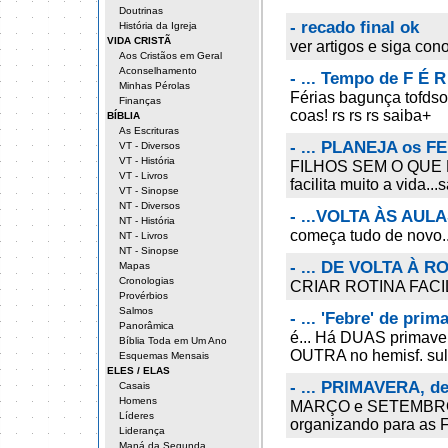
Doutrinas
- recado final ok
História da Igreja
VIDA CRISTÃ
ver artigos e siga con
Aos Cristãos em Geral
Aconselhamento
- ... Tempo de F É 
Minhas Pérolas
Férias bagunça tofdso
Finanças
coas! rs rs rs saiba+
BÍBLIA
As Escrituras
- ... PLANEJA os 
VT - Diversos
VT - História
FILHOS SEM O QUE F
VT - Livros
facilita muito a vida...
VT - Sinopse
NT - Diversos
- ...VOLTA ÀS AUL
NT - História
começa tudo de novo
NT - Livros
NT - Sinopse
- ... DE VOLTA À R
Mapas
Cronologias
CRIAR ROTINA FACILIT
Provérbios
Salmos
- ... 'Febre' de pri
Panorâmica
é... Há DUAS primaver
Bíblia Toda em Um Ano
OUTRA no hemisf. sul
Esquemas Mensais
ELES / ELAS
- ... PRIMAVERA, de
Casais
Homens
MARÇO e SETEMBRO: t
Líderes
organizando para as F
Liderança
Maná da Segunda